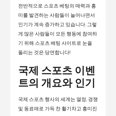
전반적으로 스포츠 베팅의 매력과 흥
미를 발견하는 사람들이 늘어나면서
인기가 계속 증가하고 있습니다. 그렇
게 많은 사람들이 모든 행동에 참여하
기 위해 스포츠 베팅 사이트로 눈을
돌리는 것은 당연합니다!
국제 스포츠 이벤
트의 개요와 인기
국제 스포츠 행사의 세계는 열정, 경쟁
및 동료애로 가득 찬 활기차고 흥미진