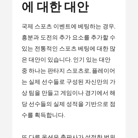
에 대한 대안
국제 스포츠 이벤트에 베팅하는 경우,
흥분과 도전의 추가 요소를 추가할 수
있는 전통적인 스포츠 베팅에 대한 많
은 대안이 있습니다. 인기 있는 대안
중 하나는 판타지 스포츠로, 플레이어
는 실제 선수들로 구성된 자신만의 가
상 팀을 만들고 게임이나 경기에서 해
당 선수들의 실제 성적을 기반으로 점
수를 획득합니다.
또 다른 옵션은 출판사가 설정한 범위