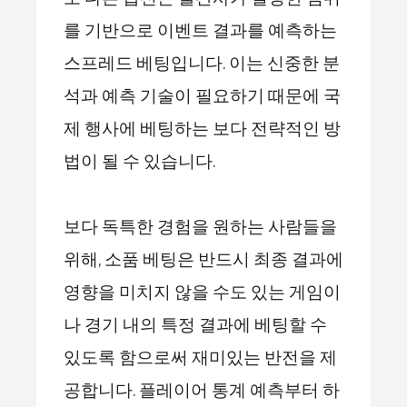
를 기반으로 이벤트 결과를 예측하는
스프레드 베팅입니다. 이는 신중한 분
석과 예측 기술이 필요하기 때문에 국
제 행사에 베팅하는 보다 전략적인 방
법이 될 수 있습니다.
보다 독특한 경험을 원하는 사람들을
위해, 소품 베팅은 반드시 최종 결과에
영향을 미치지 않을 수도 있는 게임이
나 경기 내의 특정 결과에 베팅할 수
있도록 함으로써 재미있는 반전을 제
공합니다. 플레이어 통계 예측부터 하