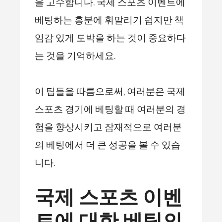
을 고수합니다. 국제 스포츠 이벤트에
베팅하는 흥분에 휘말리기 쉽지만 책
임감 있게 도박을 하는 것이 중요하다
는 것을 기억하세요.
이 팁들을 따름으로써, 여러분은 국제
스포츠 경기에 베팅할 때 여러분의 경
험을 향상시키고 잠재적으로 여러분
의 베팅에서 더 큰 성공을 볼 수 있습
니다.
국제 스포츠 이벤