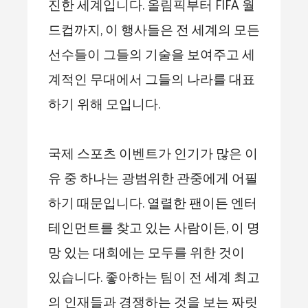
진한 세계입니다. 올림픽부터 FIFA 월
드컵까지, 이 행사들은 전 세계의 모든
선수들이 그들의 기술을 보여주고 세
계적인 무대에서 그들의 나라를 대표
하기 위해 모입니다.
국제 스포츠 이벤트가 인기가 많은 이
유 중 하나는 광범위한 관중에게 어필
하기 때문입니다. 열렬한 팬이든 엔터
테인먼트를 찾고 있는 사람이든, 이 명
망 있는 대회에는 모두를 위한 것이
있습니다. 좋아하는 팀이 전 세계 최고
의 인재들과 경쟁하는 것을 보는 짜릿