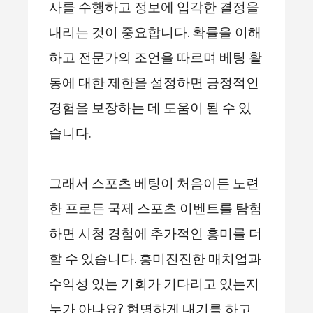
사를 수행하고 정보에 입각한 결정을
내리는 것이 중요합니다. 확률을 이해
하고 전문가의 조언을 따르며 베팅 활
동에 대한 제한을 설정하면 긍정적인
경험을 보장하는 데 도움이 될 수 있
습니다.
그래서 스포츠 베팅이 처음이든 노련
한 프로든 국제 스포츠 이벤트를 탐험
하면 시청 경험에 추가적인 흥미를 더
할 수 있습니다. 흥미진진한 매치업과
수익성 있는 기회가 기다리고 있는지
누가 아나요? 현명하게 내기를 하고