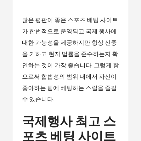
많은 평판이 좋은 스포츠 베팅 사이트
가 합법적으로 운영되고 국제 행사에
대한 가능성을 제공하지만 항상 신중
을 기하고 현지 법률을 준수하는지 확
인하는 것이 가장 좋습니다. 그렇게 함
으로써 합법성의 범위 내에서 자신이
좋아하는 팀에 베팅하는 스릴을 즐길
수 있습니다.
국제행사 최고 스
포츠 베팅 사이트