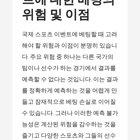
트에 대한 베팅의
위험 및 이점
국제 스포츠 이벤트에 베팅할 때 고려
해야 할 위험과 이점이 분명히 있습니
다. 주요 위험 중 하나는 다른 국가의
팀이나 선수가 하는 경기에서 결과를
예측할 수 없다는 것입니다. 이는 결과
를 정확하게 예측하는 것을 어렵게 만
들고 잠재적으로 베팅 손실로 이어질
수 있습니다. 그러나 이러한 예측 불가
능성은 계산된 위험을 감수하는 것을
즐기고 다양한 스포츠와 그들의 선수