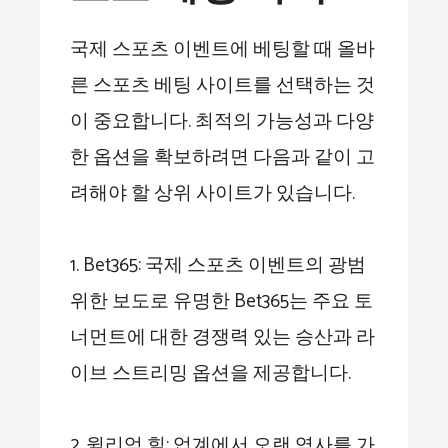
국제 스포츠 이벤트에 베팅할 때 올바
른 스포츠 베팅 사이트를 선택하는 것
이 중요합니다. 최적의 가능성과 다양
한 옵션을 확보하려면 다음과 같이 고
려해야 할 상위 사이트가 있습니다.
1. Bet365: 국제 스포츠 이벤트의 광범
위한 보도로 유명한 Bet365는 주요 토
너먼트에 대한 경쟁력 있는 승산과 라
이브 스트리밍 옵션을 제공합니다.
2. 윌리엄 힐: 업계에서 오랜 역사를 가