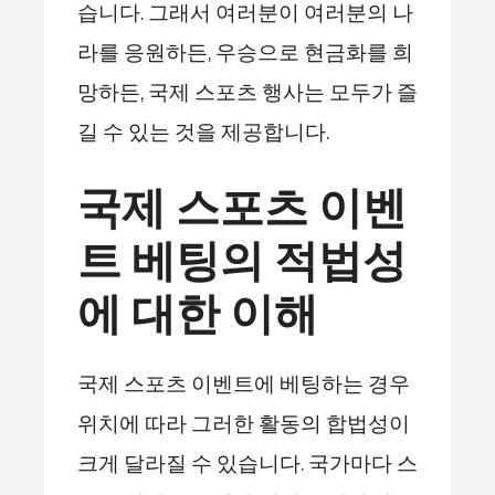
습니다. 그래서 여러분이 여러분의 나
라를 응원하든, 우승으로 현금화를 희
망하든, 국제 스포츠 행사는 모두가 즐
길 수 있는 것을 제공합니다.
국제 스포츠 이벤
트 베팅의 적법성
에 대한 이해
국제 스포츠 이벤트에 베팅하는 경우
위치에 따라 그러한 활동의 합법성이
크게 달라질 수 있습니다. 국가마다 스