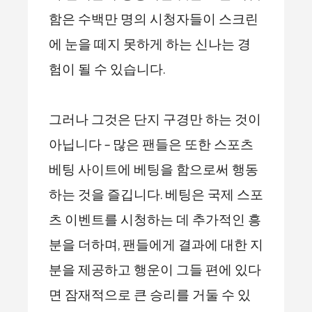
함은 수백만 명의 시청자들이 스크린
에 눈을 떼지 못하게 하는 신나는 경
험이 될 수 있습니다.
그러나 그것은 단지 구경만 하는 것이
아닙니다 – 많은 팬들은 또한 스포츠
베팅 사이트에 베팅을 함으로써 행동
하는 것을 즐깁니다. 베팅은 국제 스포
츠 이벤트를 시청하는 데 추가적인 흥
분을 더하며, 팬들에게 결과에 대한 지
분을 제공하고 행운이 그들 편에 있다
면 잠재적으로 큰 승리를 거둘 수 있