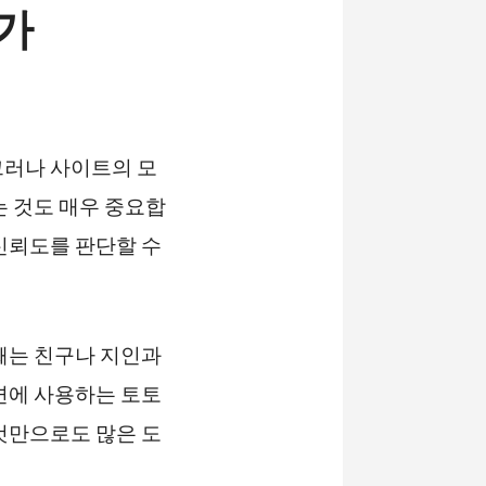
평가
그러나 사이트의 모
는 것도 매우 중요합
신뢰도를 판단할 수
째는 친구나 지인과
변에 사용하는 토토
것만으로도 많은 도