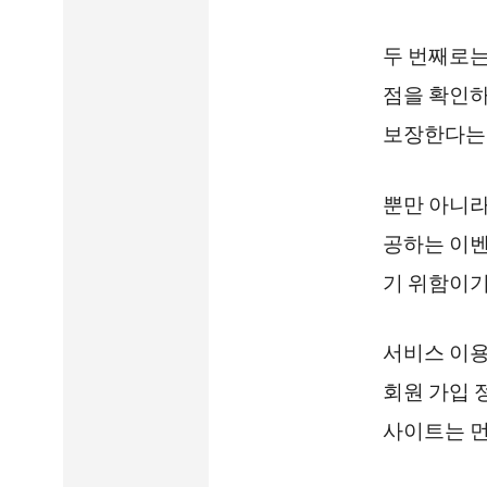
두 번째로는
점을 확인하
보장한다는 
뿐만 아니라
공하는 이벤
기 위함이기
서비스 이용
회원 가입 
사이트는 먼