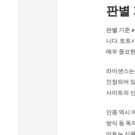
판별 
판별 기준 
니다. 토토
매우 중요한
라이센스는 
인정되어 있
사이트의 신
인증 역시 
방식 등 독
이트는 신용