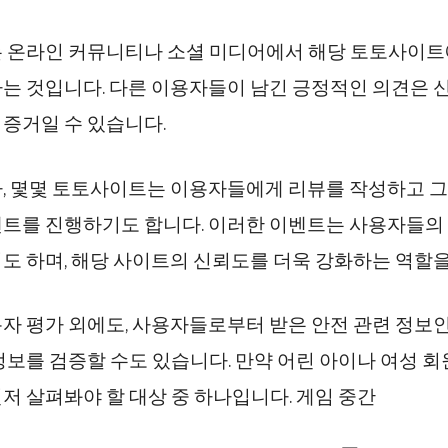
 온라인 커뮤니티나 소셜 미디어에서 해당 토토사이트
는 것입니다. 다른 이용자들이 남긴 긍정적인 의견은
증거일 수 있습니다.
, 몇몇 토토사이트는 이용자들에게 리뷰를 작성하고 그
트를 진행하기도 합니다. 이러한 이벤트는 사용자들의
도 하며, 해당 사이트의 신뢰도를 더욱 강화하는 역할을
자 평가 외에도, 사용자들로부터 받은 안전 관련 정보인
정보를 검증할 수도 있습니다. 만약 어린 아이나 여성 회
저 살펴봐야 할 대상 중 하나입니다. 게임 중간