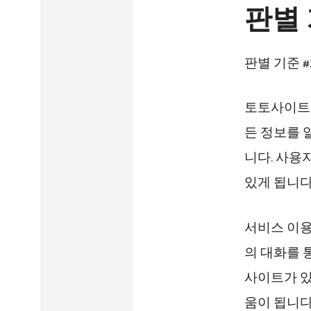
판별 
판별 기준 #
토토사이트를
든 정보를 
니다. 사용
있게 됩니다
서비스 이용
의 대화를 
사이트가 있
움이 됩니다