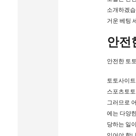
소개하겠습니
거운 베팅 
안전
안전한 토
토토사이트를
스포츠토토를
그러므로 어
에는 다양한
당하는 일이
있어야 합니