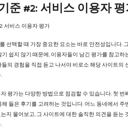
기준 #2: 서비스 이용자 
2: 서비스 이용자 평가
 선택할 때 가장 중요한 요소는 바로 안전성입니다. 
알기 쉽지 않기 때문에, 이용자들이 남긴 평가를 참고하
자들의 경험을 직접 듣고 나서야 비로소 해당 사이트의 
.
자 평가는 다양한 방법으로 점검할 수 있습니다. 첫 번
통해 들은 후기를 고려하는 것입니다. 어느 동네에서 주
는지 물어보고, 그 사이트에 대한 솔직한 의견을 듣는 
.