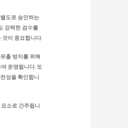
 별도로 승인하는
도 강력한 검수를
 것이 중요합니다.
 유출 방지를 위해
여 운영됩니다. 또
안전성을 확인합니
한 요소로 간주됩니