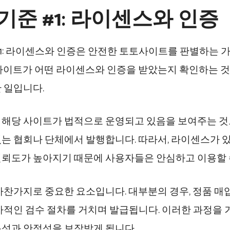
기준 #1: 라이센스와 인증
#1: 라이센스와 인증은 안전한 토토사이트를 판별하는 
사이트가 어떤 라이센스와 인증을 받았는지 확인하는 
 일입니다.
해당 사이트가 법적으로 운영되고 있음을 보여주는 것
는 협회나 단체에서 발행합니다. 따라서, 라이센스가 
뢰도가 높아지기 때문에 사용자들은 안심하고 이용할 
마찬가지로 중요한 요소입니다. 대부분의 경우, 정품 매
자적인 검수 절차를 거치며 발급됩니다. 이러한 과정을 
성과 안정성을 보장받게 됩니다.