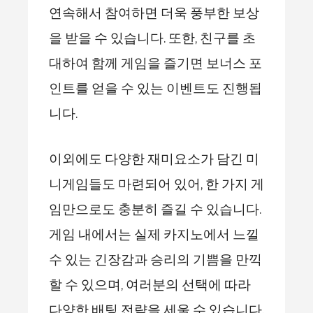
연속해서 참여하면 더욱 풍부한 보상
을 받을 수 있습니다. 또한, 친구를 초
대하여 함께 게임을 즐기면 보너스 포
인트를 얻을 수 있는 이벤트도 진행됩
니다.
이외에도 다양한 재미요소가 담긴 미
니게임들도 마련되어 있어, 한 가지 게
임만으로도 충분히 즐길 수 있습니다.
게임 내에서는 실제 카지노에서 느낄
수 있는 긴장감과 승리의 기쁨을 만끽
할 수 있으며, 여러분의 선택에 따라
다양한 배팅 전략을 세울 수 있습니다.