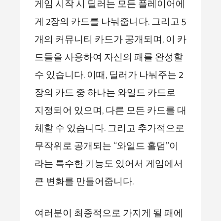
게임 시작 시 딜러는 모든 플레이어에
게 2장의 카드를 나눠줍니다. 그리고 5
개의 커뮤니티 카드가 공개되며, 이 카
드들을 사용하여 자신의 패를 완성할
수 있습니다. 이때, 딜러가 나눠주는 2
장의 카드 중 하나는 와일드 카드로
지정되어 있으며, 다른 모든 카드를 대
체할 수 있습니다. 그리고 추가적으로
무작위로 공개되는 “와일드 홀덤”이
라는 특수한 기능도 있어서 게임에서
큰 변화를 만들어줍니다.
여러분이 최종적으로 가지게 될 패에