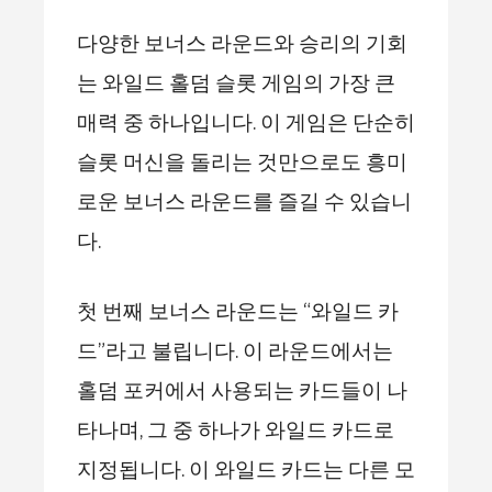
다양한 보너스 라운드와 승리의 기회
는 와일드 홀덤 슬롯 게임의 가장 큰
매력 중 하나입니다. 이 게임은 단순히
슬롯 머신을 돌리는 것만으로도 흥미
로운 보너스 라운드를 즐길 수 있습니
다.
첫 번째 보너스 라운드는 “와일드 카
드”라고 불립니다. 이 라운드에서는
홀덤 포커에서 사용되는 카드들이 나
타나며, 그 중 하나가 와일드 카드로
지정됩니다. 이 와일드 카드는 다른 모