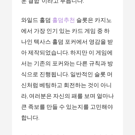
운 결합”이라고 부릅니다.
와일드 홀덤
홀덤추천
슬롯은 카지노
에서 가장 인기 있는 카드 게임 중 하
나인 텍사스 홀덤 포커에서 영감을 받
아 제작되었습니다. 하지만 이 게임에
서는 기존의 포커와는 다른 규칙과 방
식으로 진행됩니다. 일반적인 슬롯 머
신처럼 베팅하고 회전하는 것이 아니
라, 여러분은 자신의 패를 보며 얼마나
큰 족보를 만들 수 있는지를 고민해야
합니다.