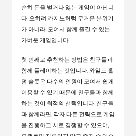
순히 돈을 벌거나 잃는 게임이 아닙니
다. 오히려 카지노처럼 무거운 분위기
가 아니라, 모여서 함께 즐길 수 있는
가벼운 게임입니다.
첫 번째로 추천하는 방법은 친구들과
함께 플레이하는 것입니다. 와일드 홀
덤 슬롯은 다수의 인원이 모여서 쉽게
이용할 수 있기 때문에 친구들과 함께
하는 것이 최적의 선택입니다. 친구들
과 함께라면, 각자 다른 전략으로 게임
을 진행하고 서로 경쟁할 수 있으며,