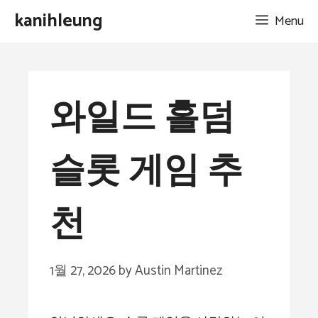
Skip
kanihleung
Menu
to
content
와일드 홀덤
슬롯 게임 추
천
1월 27, 2026
by
Austin Martinez