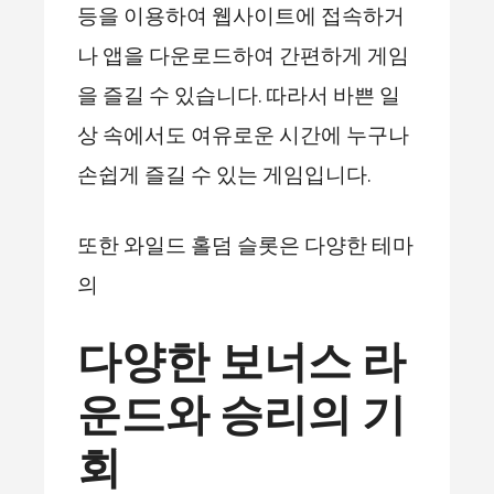
등을 이용하여 웹사이트에 접속하거
나 앱을 다운로드하여 간편하게 게임
을 즐길 수 있습니다. 따라서 바쁜 일
상 속에서도 여유로운 시간에 누구나
손쉽게 즐길 수 있는 게임입니다.
또한 와일드 홀덤 슬롯은 다양한 테마
의
다양한 보너스 라
운드와 승리의 기
회