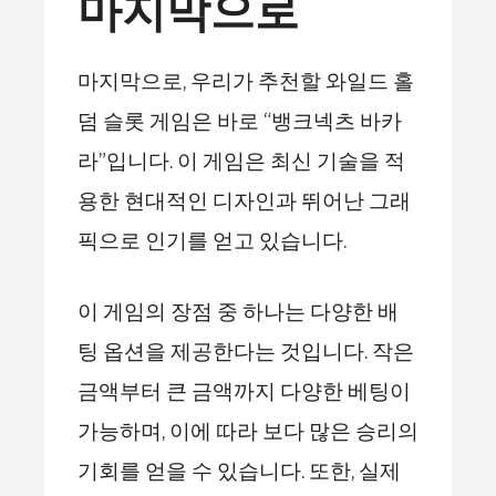
마지막으로
마지막으로, 우리가 추천할 와일드 홀
덤 슬롯 게임은 바로 “뱅크넥츠 바카
라”입니다. 이 게임은 최신 기술을 적
용한 현대적인 디자인과 뛰어난 그래
픽으로 인기를 얻고 있습니다.
이 게임의 장점 중 하나는 다양한 배
팅 옵션을 제공한다는 것입니다. 작은
금액부터 큰 금액까지 다양한 베팅이
가능하며, 이에 따라 보다 많은 승리의
기회를 얻을 수 있습니다. 또한, 실제