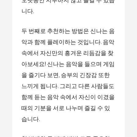
오랫동안 지루하지 않고 즐길 수 있습
니다.
두 번째로 추천하는 방법은 신나는 음
악과 함께 플레이하는 것입니다. 음악
속에서 자신만의 흥겨운 리듬감을 찾
아보세요! 신나는 음악을 들으며 게임
을 즐기다 보면, 승부의 긴장감 또한
느끼게 됩니다. 그리고 다른 사람들도
함께 듣는 음악 속에서 자신이 이겼을
때의 기분을 서로 나누며 즐길 수 있
습니다.