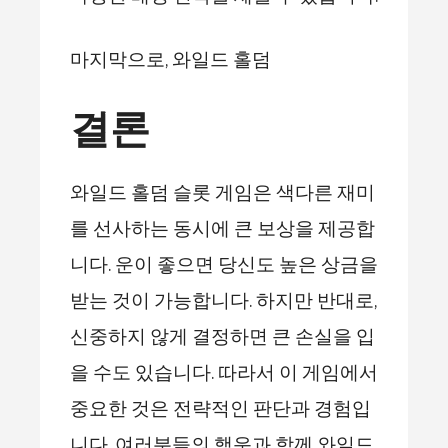
마지막으로, 와일드 홀덤
결론
와일드 홀덤 슬롯 게임은 색다른 재미
를 선사하는 동시에 큰 보상을 제공합
니다. 운이 좋으면 당신도 높은 상금을
받는 것이 가능합니다. 하지만 반대로,
신중하지 않게 결정하면 큰 손실을 입
을 수도 있습니다. 따라서 이 게임에서
중요한 것은 전략적인 판단과 경험입
니다. 여러분들의 행운과 함께 와일드