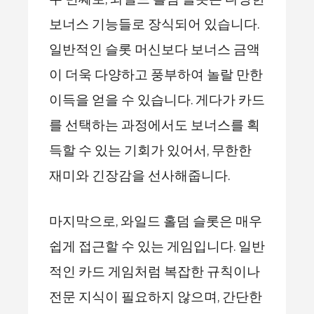
보너스 기능들로 장식되어 있습니다.
일반적인 슬롯 머신보다 보너스 금액
이 더욱 다양하고 풍부하여 놀랄 만한
이득을 얻을 수 있습니다. 게다가 카드
를 선택하는 과정에서도 보너스를 획
득할 수 있는 기회가 있어서, 무한한
재미와 긴장감을 선사해줍니다.
마지막으로, 와일드 홀덤 슬롯은 매우
쉽게 접근할 수 있는 게임입니다. 일반
적인 카드 게임처럼 복잡한 규칙이나
전문 지식이 필요하지 않으며, 간단한