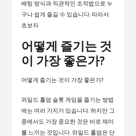
배팅 방식과 직관적인 조작법으로 누
구나 쉽게 즐길 수 있습니다. 따라서
초보자
어떻게 즐기는 것
이 가장 좋은가?
어떻게 즐기는 것이 가장 좋은가?
와일드 홀덤 슬롯 게임을 즐기는 방법
에는 여러 가지가 있습니다. 하지만 그
중에서도 가장 중요한 것은 바로 재미
를 느끼는 것입니다. 와일드 홀덤은 단