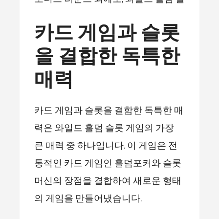
카드 게임과 슬롯
을 결합한 독특한
매력
카드 게임과 슬롯을 결합한 독특한 매
력은 와일드 홀덤 슬롯 게임의 가장
큰 매력 중 하나입니다. 이 게임은 전
통적인 카드 게임인 홀덤포커와 슬롯
머신의 장점을 결합하여 새로운 형태
의 게임을 만들어냈습니다.