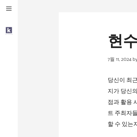
Skip
to
content
현수
7월 11, 2024
b
당신이 최근
지가 당신의
점과 활용 
트 주최자들
할 수 있는